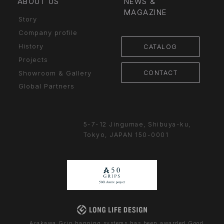
ABOUT US
NEWS &
MAGAZINE
Story
Company profile
History
CATALOG
Projects
CONTACT
Showroom & Gallery
Global Partners
5-7-12 Jingumae,
Shibuya-ku,
Tokyo, JAPAN
150-0001
Arakawa Grip hanging systems has been awarded Good