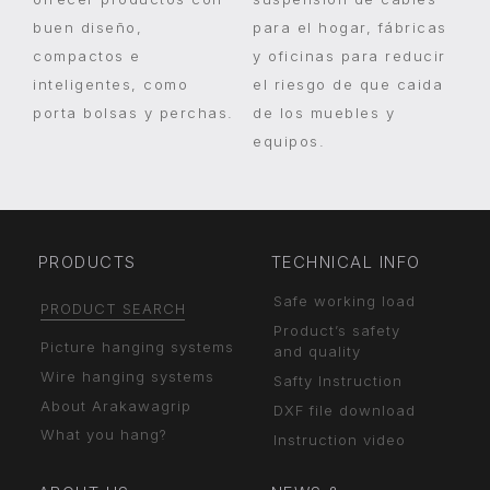
buen diseño,
para el hogar, fábricas
compactos e
y oficinas para reducir
inteligentes, como
el riesgo de que caida
porta bolsas y perchas.
de los muebles y
equipos.
PRODUCTS
TECHNICAL INFO
Safe working load
PRODUCT SEARCH
Product’s safety
Picture hanging systems
and quality
Wire hanging systems
Safty Instruction
About Arakawagrip
DXF file download
What you hang?
Instruction video